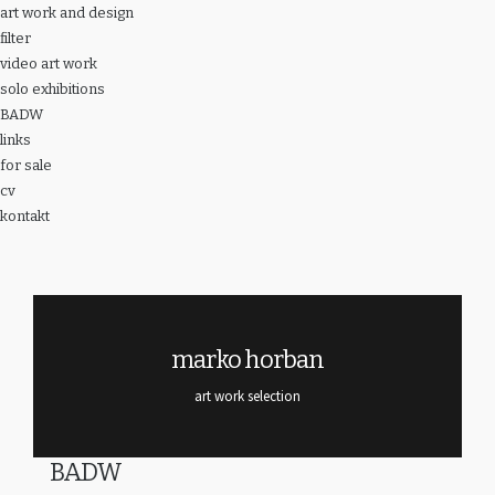
art work and design
filter
video art work
solo exhibitions
BADW
links
for sale
cv
kontakt
marko horban
art work selection
BADW