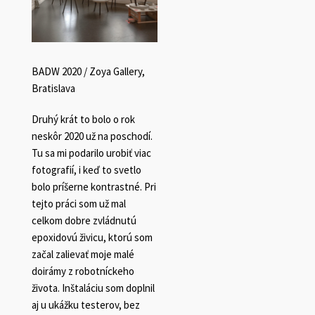
BADW 2020 / Zoya Gallery,
Bratislava
Druhý krát to bolo o rok
neskôr 2020 už na poschodí.
Tu sa mi podarilo urobiť viac
fotografií, i keď to svetlo
bolo príšerne kontrastné. Pri
tejto práci som už mal
celkom dobre zvládnutú
epoxidovú živicu, ktorú som
začal zalievať moje malé
doirámy z robotníckeho
života. Inštaláciu som doplnil
aj u ukážku testerov, bez