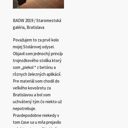
BADW 2019 / Staromestská
galéria, Bratislava
Považujem to za prvé kolo
mojej Stolárovej odysei.
Objavil som jednochý princíp
trojnožkového stolíka ktorý
som „piekol “ z betónu a
rôznych železných aplikácií.
Pre materiál som chodil do
veľkého kovošrotu za
Bratislavou a bol som
uchvátený tým čo niekto už
nepotrebuje.
Pravdepodobne niekedy v
tom čase sa u mňa prejavilo