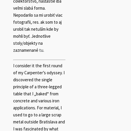
colektorstvo, našťastie iba
veľmi slabá forma.
Nepodarilo sa mi urobiť viac
fotografii, res. ak som to aj
urobil tak netuším kde by
mohli byť. Jednotlive
stoly/objekty na
zaznamenané
tu
.
I consider it the first round
of my Carpenter’s odyssey. I
discovered the single
principle of a three-legged
table that I „baked“ from
concrete and various iron
applications. For material, I
used to go to a large scrap
metal outside Bratislava and
I was fascinated by what