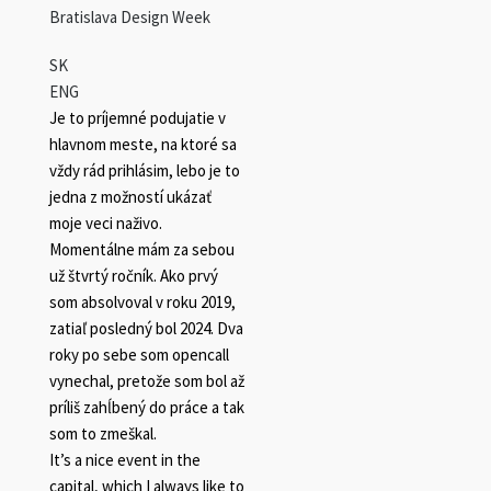
Bratislava Design Week
SK
ENG
Je to príjemné podujatie v
hlavnom meste, na ktoré sa
vždy rád prihlásim, lebo je to
jedna z možností ukázať
moje veci naživo.
Momentálne mám za sebou
už štvrtý ročník. Ako prvý
som absolvoval v roku 2019,
zatiaľ posledný bol 2024. Dva
roky po sebe som opencall
vynechal, pretože som bol až
príliš zahĺbený do práce a tak
som to zmeškal.
It’s a nice event in the
capital, which I always like to