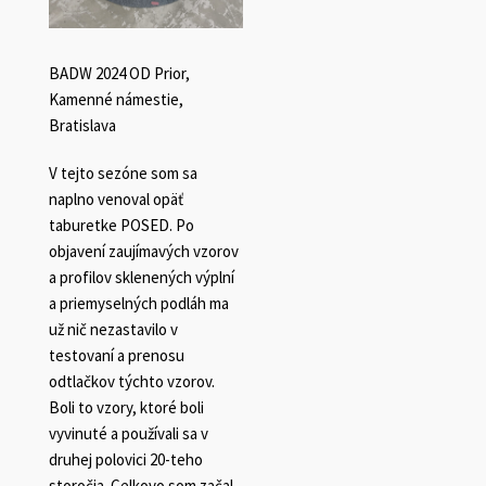
BADW 2024 OD Prior,
Kamenné námestie,
Bratislava
V tejto sezóne som sa
naplno venoval opäť
taburetke POSED. Po
objavení zaujímavých vzorov
a profilov sklenených výplní
a priemyselných podláh ma
už nič nezastavilo v
testovaní a prenosu
odtlačkov týchto vzorov.
Boli to vzory, ktoré boli
vyvinuté a používali sa v
druhej polovici 20-teho
storočia. Celkovo som začal