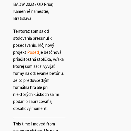
BADW 2023 / OD Prior,
Kamenné námestie,
Bratislava
Tentoraz som sa od
stolovania presunul k
posedávaniu. Môj nový
projekt
Posed
je betónová
príležitostná stolička, vďaka
ktorej som začal vyvíjať
formy na odlievanie betónu.
Je to predovšetkým
formálna hra ale pri
niektorých kúskoch sa mi
podarilo zapracovať aj
obsahový moment.
This time I moved from
dining to sitting. My new